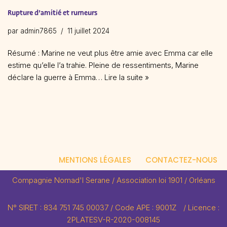
Rupture d’amitié et rumeurs
par
admin7865
11 juillet 2024
Résumé : Marine ne veut plus être amie avec Emma car elle
estime qu’elle l’a trahie. Pleine de ressentiments, Marine
déclare la guerre à Emma…
Lire la suite »
MENTIONS LÉGALES
CONTACTEZ-NOUS
Compagnie Nomad'I Serane / Association loi 1901 / Orléans
N° SIRET : 834 751 745 00037 / Code APE : 9001Z / Licence :
2PLATESV-R-2020-008145