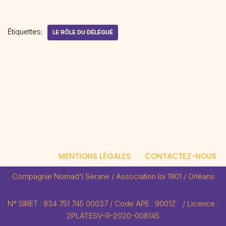
Étiquettes:
LE RÔLE DU DÉLÉGUÉ
MENTIONS LÉGALES
CONTACTEZ-NOUS
Compagnie Nomad'I Serane / Association loi 1901 / Orléans
N° SIRET : 834 751 745 00037 / Code APE : 9001Z / Licence :
2PLATESV-R-2020-008145